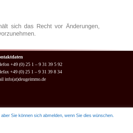
hält sich das Recht vor Änderungen,
 vorzunehmen.
ntaktdaten
lefon +49 (0) 25 1 – 9 31 39 5 92
lefax +49 (0) 25 1 – 9 31 39 8 34
il info(at)deugeimmo.de
, aber Sie können sich abmelden, wenn Sie dies wünschen.
Copyright © 2023 | Deugefin GmbH