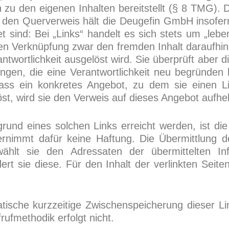
zu den eigenen Inhalten bereitstellt (§ 8 TMG). D
den Querverweis hält die Deugefin GmbH insofern 
t sind: Bei „Links“ handelt es sich stets um „le
n Verknüpfung zwar den fremden Inhalt daraufhin 
rantwortlichkeit ausgelöst wird. Sie überprüft aber d
ungen, die eine Verantwortlichkeit neu begründen 
ss ein konkretes Angebot, zu dem sie einen Link 
löst, wird sie den Verweis auf dieses Angebot aufh
grund eines solchen Links erreicht werden, ist di
bernimmt dafür keine Haftung. Die Übermittlung 
lt sie den Adressaten der übermittelten Info
rt sie diese. Für den Inhalt der verlinkten Seiten
atische kurzzeitige Zwischenspeicherung dieser L
ufmethodik erfolgt nicht.