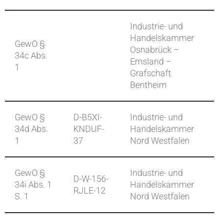
Industrie- und
Handelskammer
GewO §
Osnabrück –
34c Abs.
Emsland –
1
Grafschaft
Bentheim
GewO §
D-B5XI-
Industrie- und
34d Abs.
KNDUF-
Handelskammer
1
37
Nord Westfalen
GewO §
Industrie- und
D-W-156-
34i Abs. 1
Handelskammer
RJLE-12
S. 1
Nord Westfalen