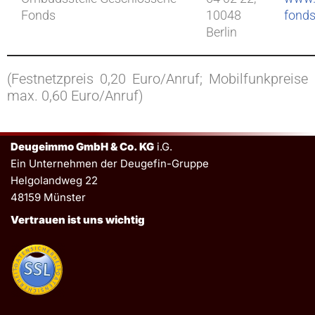
Fonds
10048
fonds
Berlin
(Festnetzpreis 0,20 Euro/Anruf; Mobilfunkpreise
max. 0,60 Euro/Anruf)
Deugeimmo GmbH & Co. KG
i.G.
Ein Unternehmen der Deugefin-Gruppe
Helgolandweg 22
48159 Münster
Vertrauen ist uns wichtig