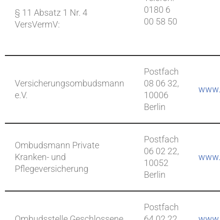
0180 6
§ 11 Absatz 1 Nr. 4
00 58 50
VersVermV:
Postfach
Versicherungsombudsmann
08 06 32,
www.
e.V.
10006
Berlin
Postfach
Ombudsmann Private
06 02 22,
Kranken- und
www.
10052
Pflegeversicherung
Berlin
Postfach
Ombudsstelle Geschlossene
64 02 22,
www.