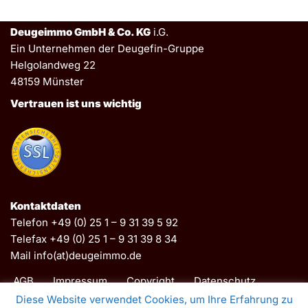
Deugeimmo GmbH & Co. KG
i.G.
Ein Unternehmen der Deugefin-Gruppe
Helgolandweg 22
48159 Münster
Vertrauen ist uns wichtig
Kontaktdaten
Telefon +49 (0) 25 1 – 9 31 39 5 92
Telefax +49 (0) 25 1 – 9 31 39 8 34
Mail info(at)deugeimmo.de
AGB
Impressum
Copyright
Datenschutz
Disclaimer
Cookie Policy
Diese Website verwendet Cookies, um Ihre Erfahrung zu