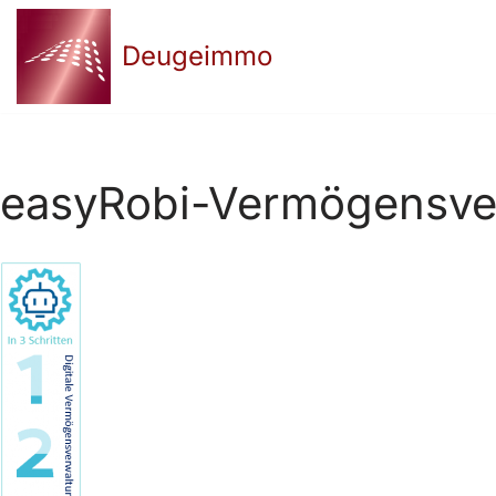
Deugeimmo
Zum
Inhalt
springen
easyRobi-Vermögensver