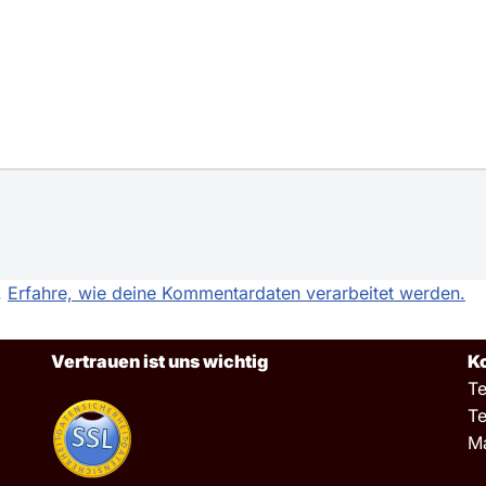
.
Erfahre, wie deine Kommentardaten verarbeitet werden.
Vertrauen ist uns wichtig
K
Te
Te
Ma